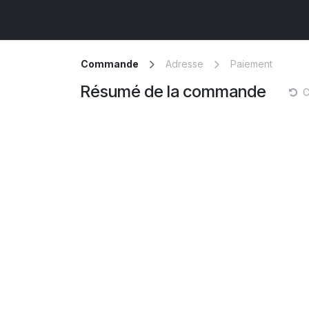
Se rendre au contenu
Accueil
Contactez-nous
Commande
Adresse
Paiement
Résumé de la commande
C